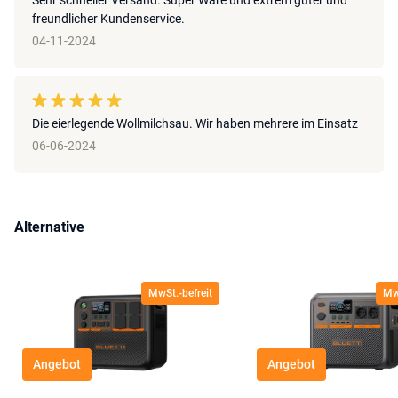
Sehr schneller Versand. Super Ware und extrem guter und
freundlicher Kundenservice.
04-11-2024
Die eierlegende Wollmilchsau. Wir haben mehrere im Einsatz
06-06-2024
Alternative
MwSt.-befreit
MwS
Angebot
Angebot