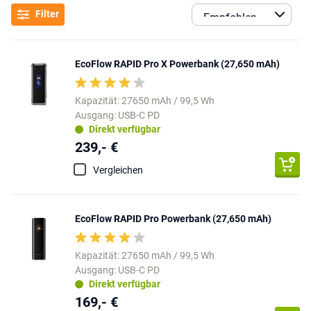
Der Akku eines Laptops ist wesentlich größer als der eines Handys. Sie müssen also darauf achten, dass die gewählte Powerbank über eine ausreichende Kapazität verfügt. Wir empfehlen eine Mindestkapazität von 19000 mAh. Eine hohe Leistung gewährleistet, dass das Aufladen Ihres Laptops mit einer Powerbank schnell erfolgt. Zu den größten Vorteilen gehört, dass Sie kein normales Ladekabel mit Adapter mit sich herumschleppen müssen. Ein kleines USB-Kabel genügt. Suchen Sie eine Powerbank ohne Kabel? Kein Problem! Wählen Sie die
Filter
Powerbank für Laptop und Handy
Die meisten Laptop-Powerbanks in unserem Sortiment sind leistungsstark genug, um mehrere Geräte gleichzeitig zu laden. Denken Sie dabei an Ihr Handy, aber auch Tablets, Kameras und ähnliche Geräte lassen sich mit diesen leistungsstarken, tragbaren Ladegeräten unterwegs problemlos aufladen. Die tragbaren Powerbanks sind kleiner und nicht schwer. So können Powerbanks z. B. im Rucksack überall dorthin mitgenommen werden, wo Sie einen Laptop benutzen. Off-Grid können Sie die Powerbank, wenn sie leer ist, auch an ein Solarmodul oder eine
EcoFlow RAPID Pro X Powerbank (27,650 mAh)
Kapazität: 27650 mAh / 99,5 Wh
Ausgang: USB-C PD
Direkt verfügbar
239,- €
Vergleichen
EcoFlow RAPID Pro Powerbank (27,650 mAh)
Kapazität: 27650 mAh / 99,5 Wh
Ausgang: USB-C PD
Direkt verfügbar
169,- €