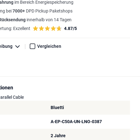
fahrung
im Bereich Energiespeicherung
ng bei
7000+
DPD Pickup Paketshops
 Rücksendung
innerhalb von 14 Tagen
rtung:
Exzellent
4.87/5
eibung
Vergleichen
tionen
arallel Cable
Bluetti
A-EP-C50A-UN-LNO-0387
2 Jahre