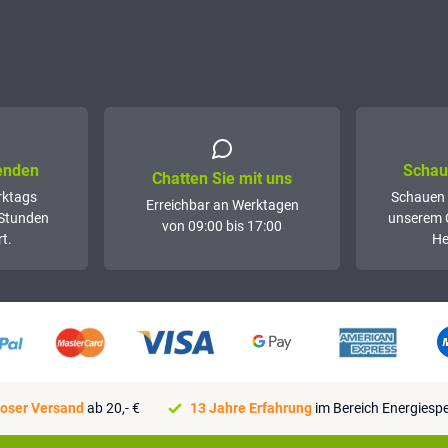
senden
Schaue
Chatten Sie mit uns
rktags
Schauen 
Erreichbar an Werktagen
 Stunden
unserem 
von 09:00 bis 17:00
t.
He
oser Versand
ab 20,- €
13 Jahre Erfahrung
im Bereich Energiesp