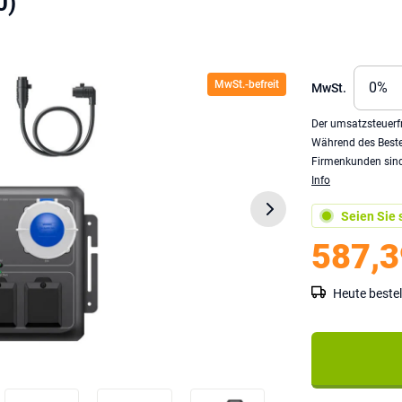
0)
MwSt.-befreit
MwSt.
Der umsatzsteuerfr
Während des Beste
Firmenkunden sind 
Info
Seien Sie s
587,3
Heute bestel