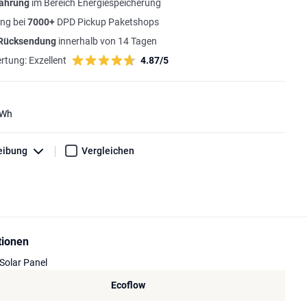
fahrung
im Bereich Energiespeicherung
ng bei
7000+
DPD Pickup Paketshops
 Rücksendung
innerhalb von 14 Tagen
rtung:
Exzellent
4.87/5
6Wh
eibung
Vergleichen
tionen
Solar Panel
Ecoflow