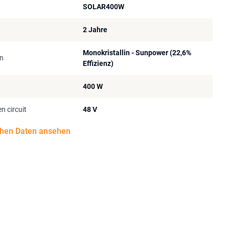
SOLAR400W
2 Jahre
Monokristallin - Sunpower (22,6%
en
Effizienz)
400 W
n circuit
48 V
chen Daten ansehen