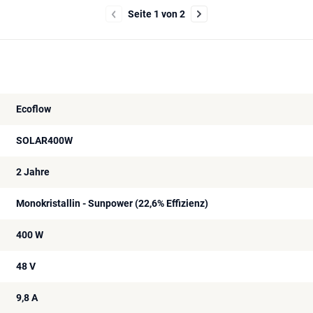
Seite 1 von 2
Ecoflow
SOLAR400W
2 Jahre
Monokristallin - Sunpower (22,6% Effizienz)
400 W
48 V
9,8 A