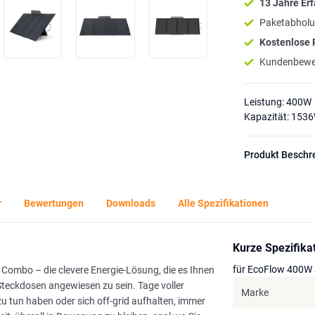
13 Jahre Er
Paketabholu
Kostenlose
Kundenbewe
Leistung: 400W
Kapazität: 153
Produkt Beschr
r
Bewertungen
Downloads
Alle Spezifikationen
Kurze Spezifika
für EcoFlow 400W 
s Combo – die clevere Energie-Lösung, die es Ihnen
 Steckdosen angewiesen zu sein. Tage voller
Marke
 zu tun haben oder sich off-grid aufhalten, immer