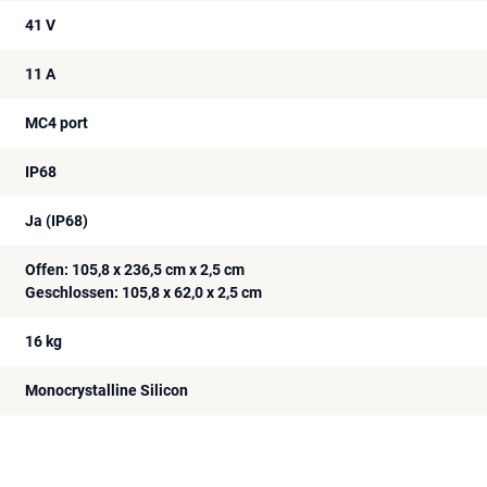
41 V
11 A
MC4 port
IP68
Ja (IP68)
Offen: 105,8 x 236,5 cm x 2,5 cm
Geschlossen: 105,8 x 62,0 x 2,5 cm
16 kg
Monocrystalline Silicon