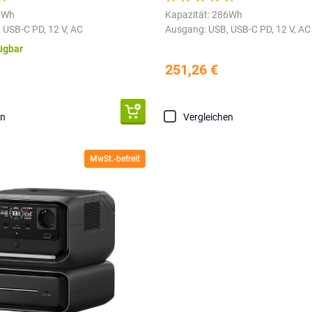
45Wh
Kapazität: 286Wh
 USB-C PD, 12 V, AC
Ausgang: USB, USB-C PD, 12 V, AC
fügbar
251,26 €
en
Vergleichen
MwSt.-befreit