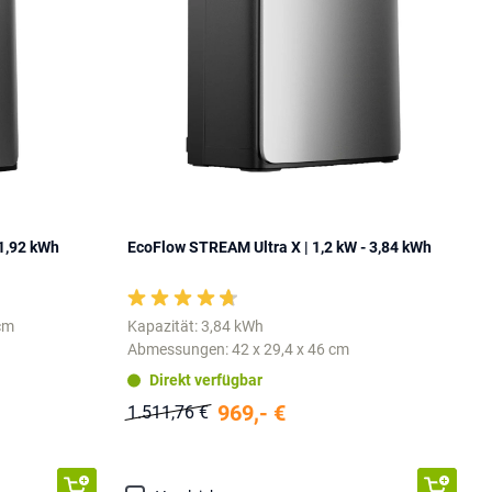
 1,92 kWh
EcoFlow STREAM Ultra X | 1,2 kW - 3,84 kWh
 cm
Kapazität: 3,84 kWh
Abmessungen: 42 x 29,4 x 46 cm
Direkt verfügbar
969,- €
1.511,76 €