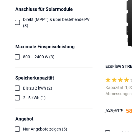
Anschluss für Solarmodule
Direkt (MPPT) & über bestehende PV
(3)
Maximale Einspeiseleistung
800 – 2400 W (3)
EcoFlow STREA
Speicherkapazität
Kapazität: 1,
Bis zu 2 kWh (2)
Abmessungen: 
2 - 5 kWh (1)
58
629,41 €
Angebot
Nur Angebote zeigen (5)