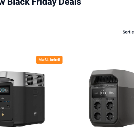
w Black Friday Deals
Sorti
MwSt.-befreit