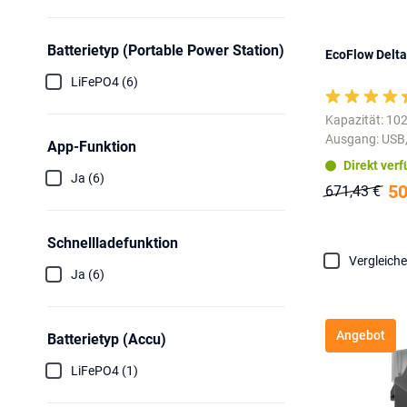
Batterietyp (Portable Power Station)
EcoFlow Delta
LiFePO4 (6)
Kapazität: 10
Ausgang: USB,
App-Funktion
Direkt ver
Ja (6)
50
671,43 €
Schnellladefunktion
Vergleich
Ja (6)
Angebot
Batterietyp (Accu)
LiFePO4 (1)