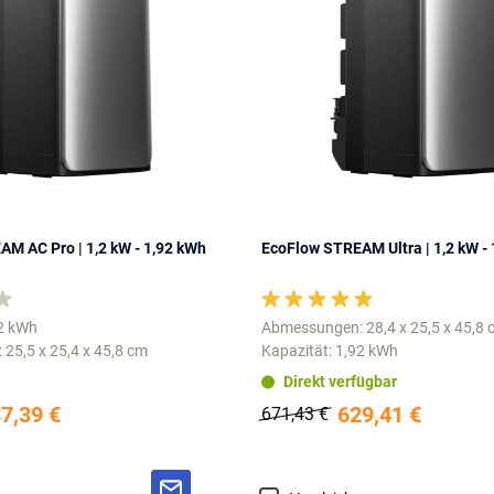
M AC Pro | 1,2 kW - 1,92 kWh
EcoFlow STREAM Ultra | 1,2 kW -
92 kWh
Abmessungen: 28,4 x 25,5 x 45,8
25,5 x 25,4 x 45,8 cm
Kapazität: 1,92 kWh
Direkt verfügbar
7,39 €
629,41 €
671,43 €