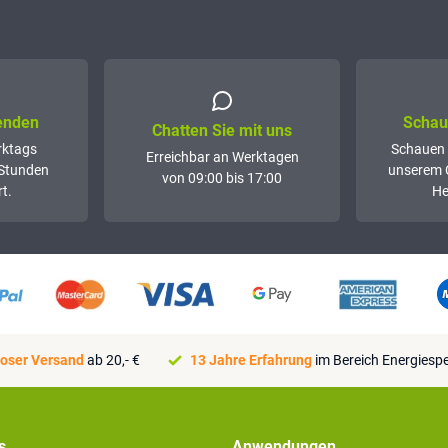
senden
Schaue
Chatten Sie mit uns
rktags
Schauen 
Erreichbar an Werktagen
 Stunden
unserem 
von 09:00 bis 17:00
t.
He
oser Versand
ab 20,- €
13 Jahre Erfahrung
im Bereich Energiesp
s
Anwendungen