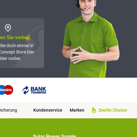
n Sie vorbei!
Sie doch einmal in
Concept Store Den
lder vorbei.
eicherung
Kundenservice
Marken
Zweite Chance
Solar Power Supply