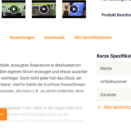
Produkt Beschr
r
Bewertungen
Downloads
Alle Spezifikationen
Kurze Spezifika
hkeit, erzeugten Solarstrom in Wechselstrom
Marke
 Den eigenen Strom erzeugen und etwas autarker
ichtiger. Doch nicht jeder hat das Glück, ein
Artikelnummer
 bietet. Hierfür bietet der EcoFlow PowerStream
odulen, die dann z.B. an einem Geländer, einer
Garantie
Alle technis
ckspeisen.* Das reicht in der Regel nicht aus,
tet aber eine schöne Ergänzung, um die
trom. Produziert Ihre Balkonanlage jedoch mehr
 zurückgespeist.