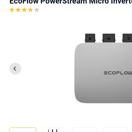
EcoFlow PowerStream Micro Inver