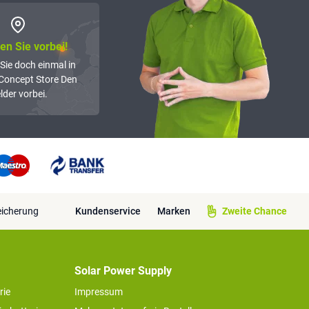
n Sie vorbei!
Sie doch einmal in
Concept Store Den
lder vorbei.
eicherung
Kundenservice
Marken
Zweite Chance
Solar Power Supply
rie
Impressum