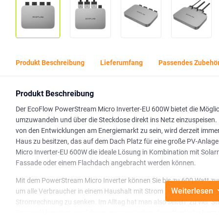
Produkt Beschreibung
Lieferumfang
Passendes Zubehö
Produkt Beschreibung
Der EcoFlow PowerStream Micro Inverter-EU 600W bietet die Möglic
umzuwandeln und über die Steckdose direkt ins Netz einzuspeisen.
von den Entwicklungen am Energiemarkt zu sein, wird derzeit immer w
Haus zu besitzen, das auf dem Dach Platz für eine große PV-Anlage
Micro Inverter-EU 600W die ideale Lösung in Kombination mit Solarm
Fassade oder einem Flachdach angebracht werden können.
Mit dem PowerStream Micro Inverter können Sie bis zu 600 Watt zurü
Weiterlesen
um alle Verbraucher in einem Haushalt mit Strom zu versorgen, bie
Stromrechnung zu senken. Im Alltag hat man also selten "zu viel" S
Strom als benötigt, wird dieser automatisch in das öffentliche Netz