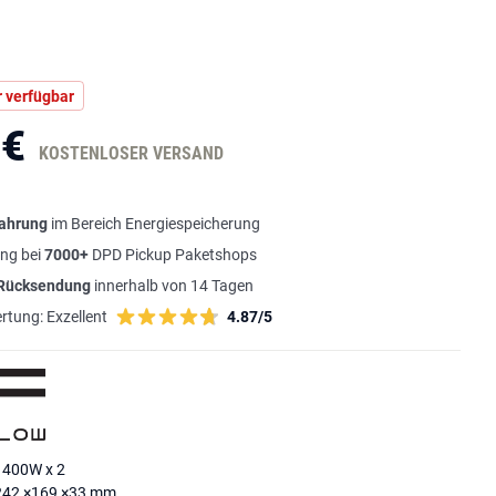
 verfügbar
 €
KOSTENLOSER VERSAND
fahrung
im Bereich Energiespeicherung
ng bei
7000+
DPD Pickup Paketshops
 Rücksendung
innerhalb von 14 Tagen
rtung:
Exzellent
4.87/5
 400W x 2
242 ×169 ×33 mm