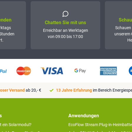
senden
Schaue
Chatten Sie mit uns
rktags
Schauen 
Erreichbar an Werktagen
 Stunden
unserem 
von 09:00 bis 17:00
t.
He
oser Versand
ab 20,- €
13 Jahre Erfahrung
im Bereich Energiesp
s
Anwendungen
rt ein Solarmodul?
EcoFlow Stream Plug-in-Heimbatte