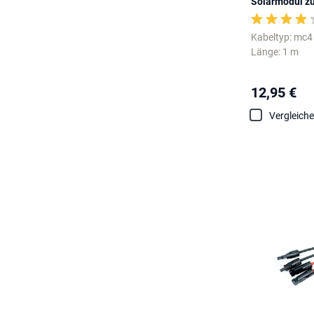
Solarmodul zu
Kabeltyp: mc4
Länge: 1 m
12,95 €
Vergleich