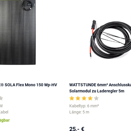
 SOLA Flex Mono 150 Wp-HV
WATTSTUNDE 6mm² Anschlussk
Solarmodul zu Laderegler 5m
 W
Kabeltyp: 6 mm²
Kabel
Länge: 5 m
fügbar
25,- €