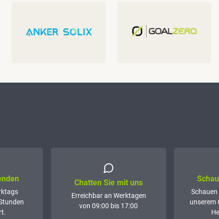
senden
Schaue
Chatten Sie mit uns
rktags
Schauen 
Erreichbar an Werktagen
 Stunden
unserem 
von 09:00 bis 17:00
t.
He