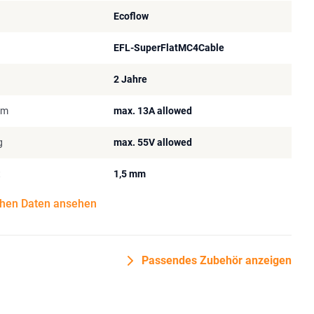
Ecoflow
EFL-SuperFlatMC4Cable
2 Jahre
om
max. 13A allowed
g
max. 55V allowed
t
1,5 mm
chen Daten ansehen
Passendes Zubehör anzeigen