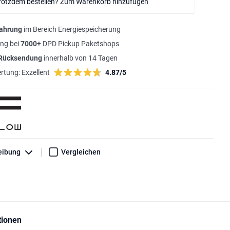
rotzdem bestellen? Zum Warenkorb hinzufügen
fahrung
im Bereich Energiespeicherung
ng bei
7000+
DPD Pickup Paketshops
 Rücksendung
innerhalb von 14 Tagen
rtung:
Exzellent
4.87/5
eibung
Vergleichen
tionen