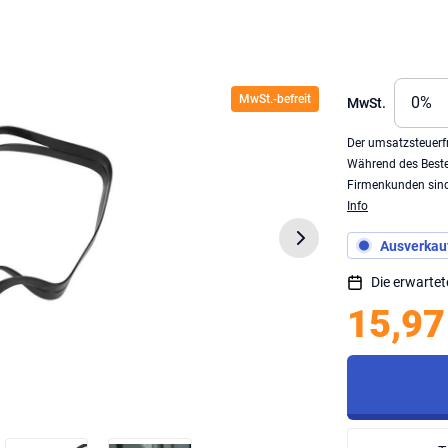
MwSt.-befreit
MwSt.
Der umsatzsteuerfr
Während des Beste
Firmenkunden sind 
Info
Ausverkauf
Die erwartet
15,97