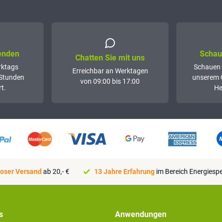
senden
Schaue
Chatten Sie mit uns
rktags
Schauen 
Erreichbar an Werktagen
 Stunden
unserem 
von 09:00 bis 17:00
t.
He
oser Versand
ab 20,- €
13 Jahre Erfahrung
im Bereich Energiesp
s
Anwendungen