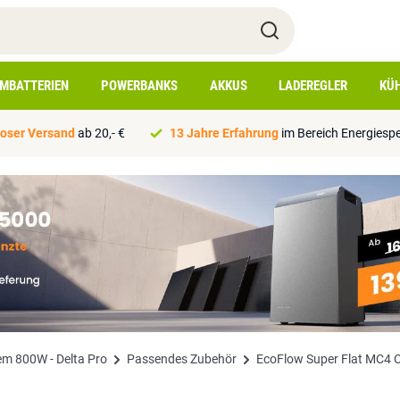
IMBATTERIEN
POWERBANKS
AKKUS
LADEREGLER
KÜ
oser Versand
ab 20,- €
13 Jahre Erfahrung
im Bereich Energiesp
m 800W - Delta Pro
Passendes Zubehör
EcoFlow Super Flat MC4 