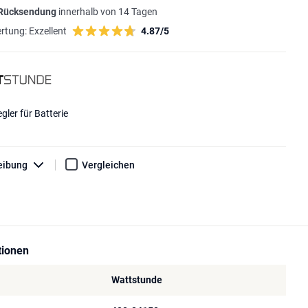
 Rücksendung
innerhalb von 14 Tagen
rtung:
Exzellent
4.87/5
gler für Batterie
eibung
Vergleichen
tionen
Wattstunde