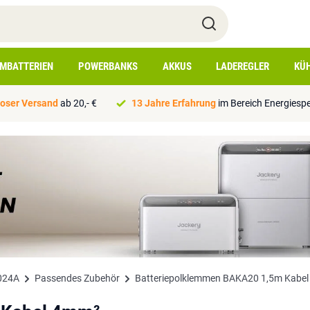
IMBATTERIEN
POWERBANKS
AKKUS
LADEREGLER
KÜ
oser Versand
ab 20,- €
13 Jahre Erfahrung
im Bereich Energiesp
2024A
Passendes Zubehör
Batteriepolklemmen BAKA20 1,5m Kabe