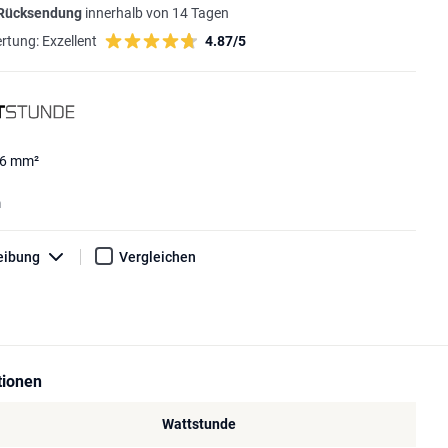
 Rücksendung
innerhalb von 14 Tagen
rtung:
Exzellent
4.87/5
 6 mm²
m
eibung
Vergleichen
tionen
Wattstunde