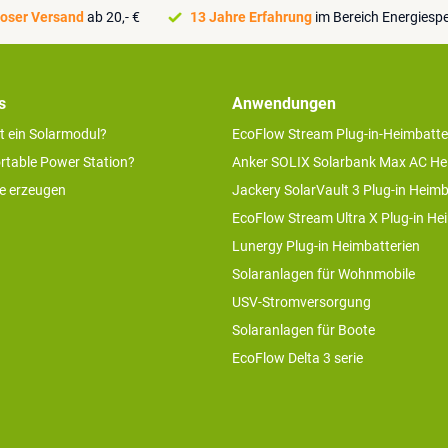
oser Versand
ab 20,- €
13 Jahre Erfahrung
im Bereich Energiesp
s
Anwendungen
rt ein Solarmodul?
EcoFlow Stream Plug-in-Heimbatte
ortable Power Station?
Anker SOLIX Solarbank Max AC He
ie erzeugen
Jackery SolarVault 3 Plug-in Heimb
EcoFlow Stream Ultra X Plug-in He
Lunergy Plug-in Heimbatterien
Solaranlagen für Wohnmobile
USV-Stromversorgung
Solaranlagen für Boote
EcoFlow Delta 3 serie