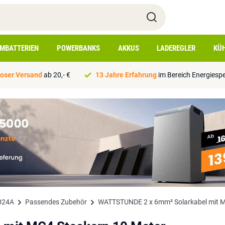
IMBATTERIEN
POWERBANKS
AKKUS
LADEREGLER
KÜ
oser Versand
ab 20,- €
13 Jahre Erfahrung
im Bereich Energiesp
2024A
Passendes Zubehör
WATTSTUNDE 2 x 6mm² Solarkabel mit M