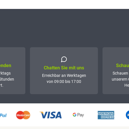
senden
Schaue
Chatten Sie mit uns
rktags
Schauen 
Erreichbar an Werktagen
 Stunden
unserem 
von 09:00 bis 17:00
t.
He