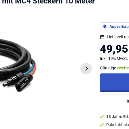
mit MC4 Steckern 10 Meter
Ausverkauf
Lieferzeit u
49,95
Inkl. 19% MwSt.
Günstige
zweit
T
13 Jahre Er
Paketabholu