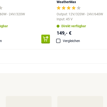
WeatherMax
160W - 24V/320W
Output: 12V/320W - 24V/640W
Input: 45 V
fügbar
Direkt verfügbar
149,- €
en
Vergleichen