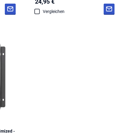
24,95 €
Vergleichen
mized -