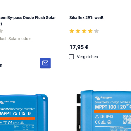
m By-pass Diode Flush Solar
Sikaflex 291i weiß
r)
Flush Solarmodule
17,95 €
Vergleichen
en