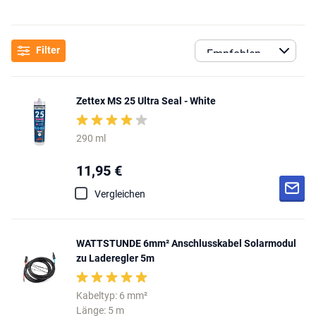
Filter
Zettex MS 25 Ultra Seal - White
290 ml
11,95 €
Vergleichen
WATTSTUNDE 6mm² Anschlusskabel Solarmodul
zu Laderegler 5m
Kabeltyp: 6 mm²
Länge: 5 m