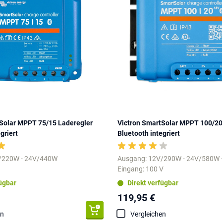
Solar MPPT 75/15 Laderegler
Victron SmartSolar MPPT 100/20
griert
Bluetooth integriert
/220W - 24V/440W
Ausgang: 12V/290W - 24V/580W
Eingang: 100 V
fügbar
Direkt verfügbar
119,95 €
en
Vergleichen