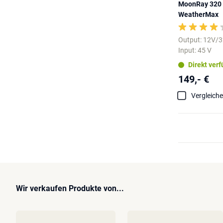
MoonRay 320 
WeatherMax
Output: 12V/
Input: 45 V
Direkt ver
149,- €
Vergleich
Wir verkaufen Produkte von...