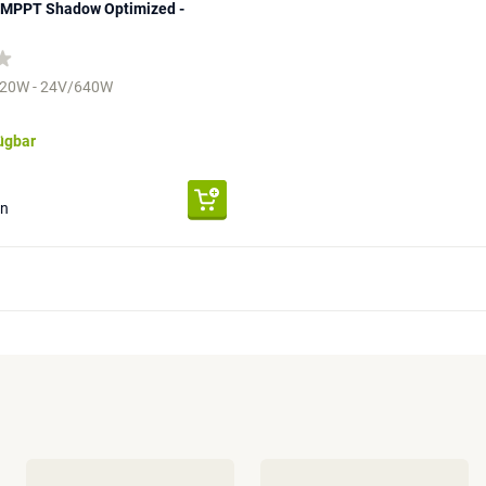
MPPT Shadow Optimized -
320W - 24V/640W
fügbar
en