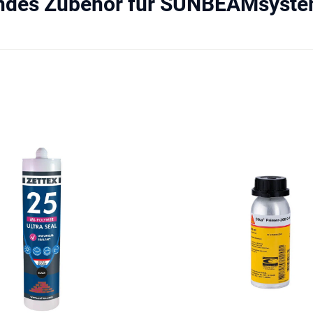
ndes Zubehör für SUNBEAMsyste