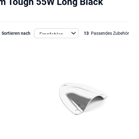
m Tough 55W Long Black
Sortieren nach
13
Passendes Zubehör