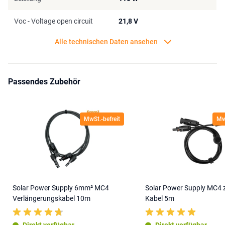
Voc - Voltage open circuit
21,8 V
Alle technischen Daten ansehen
Passendes Zubehör
MwSt.-befreit
MwS
Solar Power Supply 6mm² MC4
Solar Power Supply MC4 
Verlängerungskabel 10m
Kabel 5m