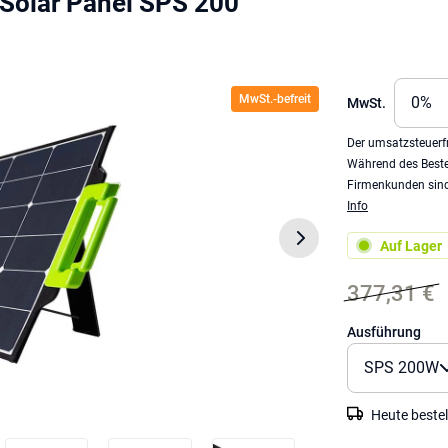
Solar Panel SPS 200
MwSt.-befreit
MwSt.
Der umsatzsteuerfr
Während des Beste
Firmenkunden sind 
Info
Auf Lager
377,31 €
Ausführung
Heute bestel