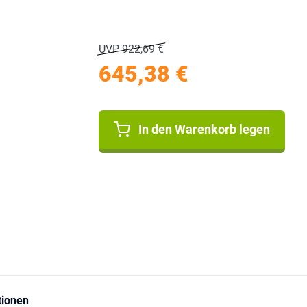
UVP 922,69 €
645,38 €
In den Warenkorb legen
tionen