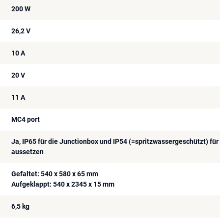
200 W
26,2 V
10 A
20 V
11 A
MC4 port
Ja, IP65 für die Junctionbox und IP54 (=spritzwassergeschützt) fü
aussetzen
Gefaltet: 540 x 580 x 65 mm
Aufgeklappt: 540 x 2345 x 15 mm
6,5 kg