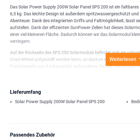
Das Solar Power Supply 200W Solar Panel SPS 200 ist ein faltbares
6,5 kg. Das leichte Design ist außerdem spritzwassergeschützt und ei
Abenteuer. Dank des integrierten Griffs und Faltmöglichkeit, lässt s
aufstellen. Dank der effizienten SunPower-Zellen hat dieses Solar
einer viel kleineren Fläche. Dadurch können wir das Solarmodul klei
verringern.
Auf der Rückseite des SPS 200 Solarmoduls befindet sich ein robus
Weiterlesen
Grad-Winkel aufgestellt werden kann, so dass es immer in einem op
Panel besteht aus 4 miteinander verbundenen Panels, die sich auf 
Bei guten Wetterbedingungen kann das 200W Panel von Solar Power
Das Solarmodul wird standardmäßig mit einem 3 Meter langen MC4-K
möglich, das Solarpanel in Kombination mit einem Adapter an eine
Lieferumfang
Solar Power Supply 200W Solar Panel SPS 200
Bedi
Passendes Zubehör