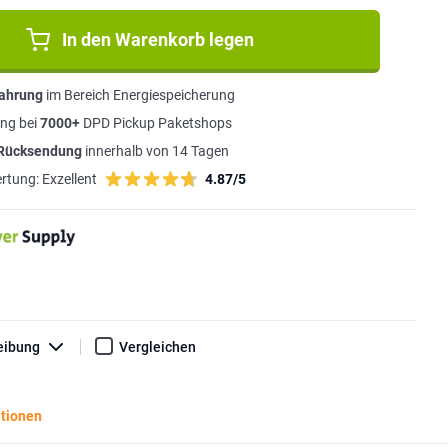
In den Warenkorb legen
fahrung
im Bereich Energiespeicherung
ng bei
7000+
DPD Pickup Paketshops
 Rücksendung
innerhalb von 14 Tagen
rtung:
Exzellent
4.87/5
eibung
Vergleichen
ationen