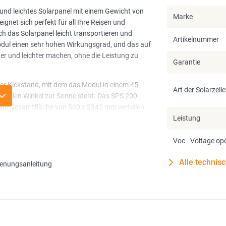
 und leichtes Solarpanel mit einem Gewicht von
Marke
gnet sich perfekt für all Ihre Reisen und
ich das Solarpanel leicht transportieren und
Artikelnummer
modul einen sehr hohen Wirkungsgrad, und das auf
ner und leichter machen, ohne die Leistung zu
Garantie
ter Kickstand, mit dem das Modul in einem 45-
Art der Solarzell
timalen Winkel zur Sonne steht. Das SPS 200-
eine Gesamtfläche von 540 x 2345 mm verteilen.
Leistung
 Supply täglich ca. 950 Wh oder mehr erzeugen.
abel geliefert. Durch diesen Anschluss ist es
Voc - Voltage ope
 Power Station anzuschließen.
Alle technis
enungsanleitung