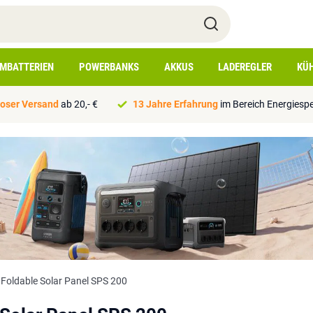
IMBATTERIEN
POWERBANKS
AKKUS
LADEREGLER
KÜ
oser Versand
ab 20,- €
13 Jahre Erfahrung
im Bereich Energiesp
Foldable Solar Panel SPS 200