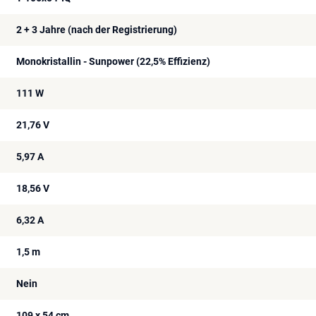
2 + 3 Jahre (nach der Registrierung)
Monokristallin - Sunpower (22,5% Effizienz)
111 W
21,76 V
5,97 A
18,56 V
6,32 A
1,5 m
Nein
109 x 54 cm