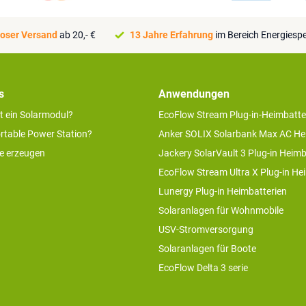
oser Versand
ab 20,- €
13 Jahre Erfahrung
im Bereich Energiesp
s
Anwendungen
rt ein Solarmodul?
EcoFlow Stream Plug-in-Heimbatte
ortable Power Station?
Anker SOLIX Solarbank Max AC He
ie erzeugen
Jackery SolarVault 3 Plug-in Heimb
EcoFlow Stream Ultra X Plug-in He
Lunergy Plug-in Heimbatterien
Solaranlagen für Wohnmobile
USV-Stromversorgung
Solaranlagen für Boote
EcoFlow Delta 3 serie