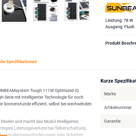
Leistung: 78 W
Ausgang: Flush
Produkt Beschr
lle Spezifikationen
Kurze Spezifika
m SUNBEAMsystem Tough 111W Optimized IQ
Marke
Serie mit intelligenter Technologie für noch
e Sonnenstunde effizient, selbst bei wechselnden
Artikelnummer
Garantie
 Dioden und macht das Modul intelligenter,
eringere Leistungsverluste bei Teilverschattung
rte Installationsanforderungen oder Schatten