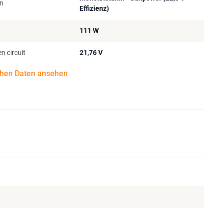
en
Effizienz)
111 W
n circuit
21,76 V
chen Daten ansehen