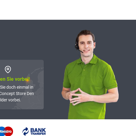
n Sie vorbei!
Sie doch einmal in
Concept Store Den
lder vorbei.