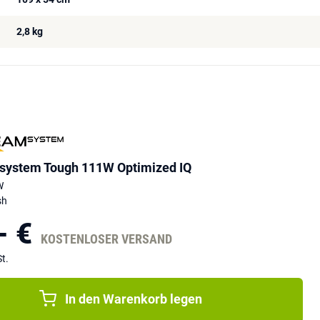
2,8 kg
ystem Tough 111W Optimized IQ
W
sh
- €
KOSTENLOSER VERSAND
t.
In den Warenkorb legen