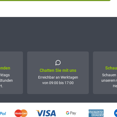
senden
Schaue
Chatten Sie mit uns
rktags
Schauen 
Erreichbar an Werktagen
 Stunden
unserem 
von 09:00 bis 17:00
t.
He