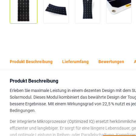
Produkt Beschreibung
Lieferumfang
Bewertungen
A
Produkt Beschreibung
Erleben Sie maximale Leistung in einem dezenten Design mit de
Solarmodul. Dieses Modul kombiniert das bewährte Design der Tough-
bessere Ergebnisse. Mit einem Wirkungsgrad von 22,5 % nutzt es jed
Bedingungen.
Der integrierte Mikroprozessor (Optimized IQ) ersetzt herkömmliche
effizienter und langlebiger. Er sorgt für eine längere Lebensdauer, g
und optimale Leistung in Reihen- oder Parallelschaltung. Komplizie