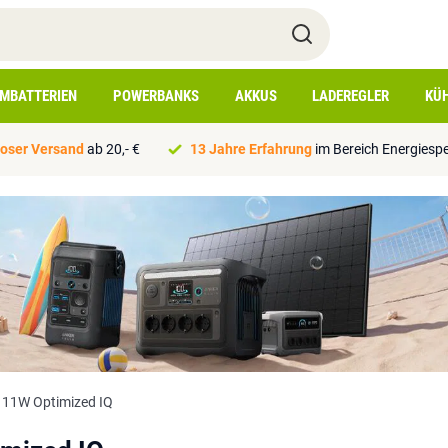
IMBATTERIEN
POWERBANKS
AKKUS
LADEREGLER
KÜ
oser Versand
ab 20,- €
13 Jahre Erfahrung
im Bereich Energiesp
11W Optimized IQ