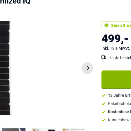
mized IQ
Seien Sie s
499,-
Inkl. 19% MwSt.
Heute bestel
13 Jahre Er
Paketabholu
Kostenlose
Kundenbewe