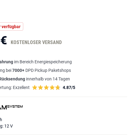
 verfügbar
 €
KOSTENLOSER VERSAND
fahrung
im Bereich Energiespeicherung
ng bei
7000+
DPD Pickup Paketshops
 Rücksendung
innerhalb von 14 Tagen
rtung:
Exzellent
4.87/5
Ah
: 12 V