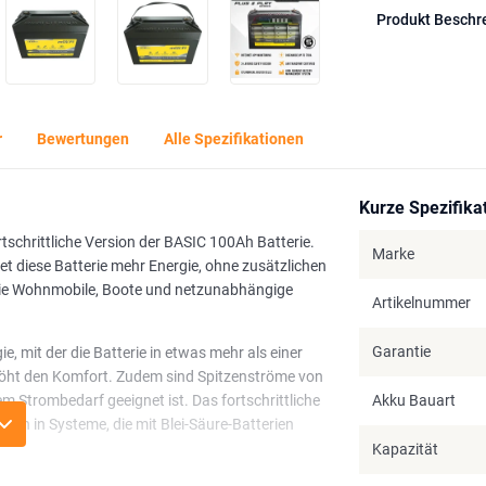
Produkt Beschr
r
Bewertungen
Alle Spezifikationen
Kurze Spezifika
schrittliche Version der BASIC 100Ah Batterie.
Marke
et diese Batterie mehr Energie, ohne zusätzlichen
wie Wohnmobile, Boote und netzunabhängige
Artikelnummer
Garantie
, mit der die Batterie in etwas mehr als einer
höht den Komfort. Zudem sind Spitzenströme von
m Strombedarf geeignet ist. Das fortschrittliche
Akku Bauart
on in Systeme, die mit Blei-Säure-Batterien
Kapazität