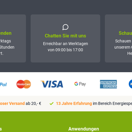
senden
Schaue
Chatten Sie mit uns
rktags
Schauen 
Erreichbar an Werktagen
 Stunden
unserem 
von 09:00 bis 17:00
t.
He
oser Versand
ab 20,- €
13 Jahre Erfahrung
im Bereich Energiesp
s
Anwendungen