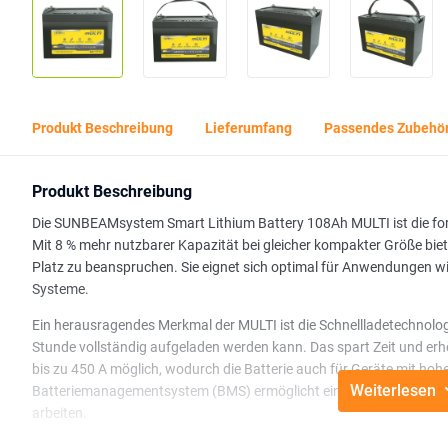
Produkt Beschreibung
Lieferumfang
Passendes Zubehö
Produkt Beschreibung
Die SUNBEAMsystem Smart Lithium Battery 108Ah MULTI ist die fort
Mit 8 % mehr nutzbarer Kapazität bei gleicher kompakter Größe biet
Platz zu beanspruchen. Sie eignet sich optimal für Anwendungen 
Systeme.
Ein herausragendes Merkmal der MULTI ist die Schnellladetechnologie
Stunde vollständig aufgeladen werden kann. Das spart Zeit und er
bis zu 450 A möglich, wodurch die Batterie auch für Geräte mit hohe
Weiterlesen
Batteriemanagementsystem (BMS) ermöglicht eine einfache Integrati
arbeiten.