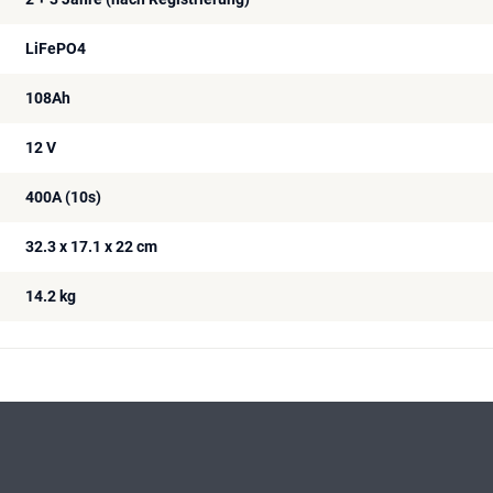
LiFePO4
108Ah
12 V
400A (10s)
32.3 x 17.1 x 22 cm
14.2 kg