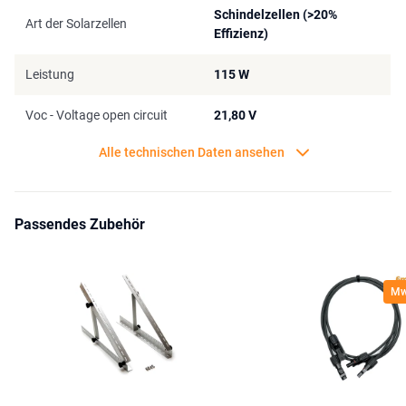
Schindelzellen (>20%
Art der Solarzellen
Hinweis: Zum Aufladen einer Goal Zero Portable Power Station wird
Effizienz)
ein Goal Zero MC4 Solar auf 8mm Adapter benötigt.
Leistung
115 W
Voc - Voltage open circuit
21,80 V
Alle technischen Daten ansehen
Passendes Zubehör
MwS