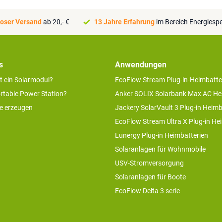
oser Versand
ab 20,- €
13 Jahre Erfahrung
im Bereich Energiesp
s
Anwendungen
rt ein Solarmodul?
EcoFlow Stream Plug-in-Heimbatte
ortable Power Station?
Anker SOLIX Solarbank Max AC He
ie erzeugen
Jackery SolarVault 3 Plug-in Heimb
EcoFlow Stream Ultra X Plug-in He
Lunergy Plug-in Heimbatterien
Solaranlagen für Wohnmobile
USV-Stromversorgung
Solaranlagen für Boote
EcoFlow Delta 3 serie