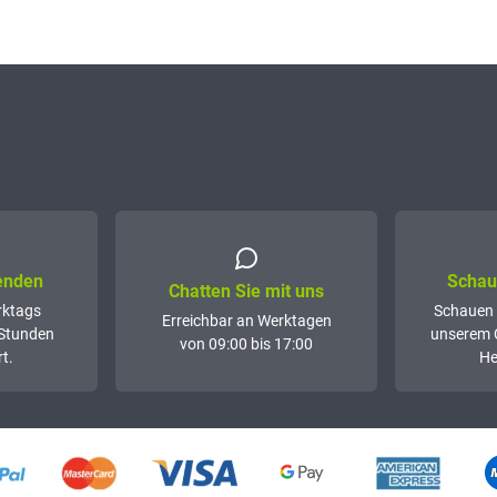
senden
Schaue
Chatten Sie mit uns
rktags
Schauen 
Erreichbar an Werktagen
 Stunden
unserem 
von 09:00 bis 17:00
t.
He