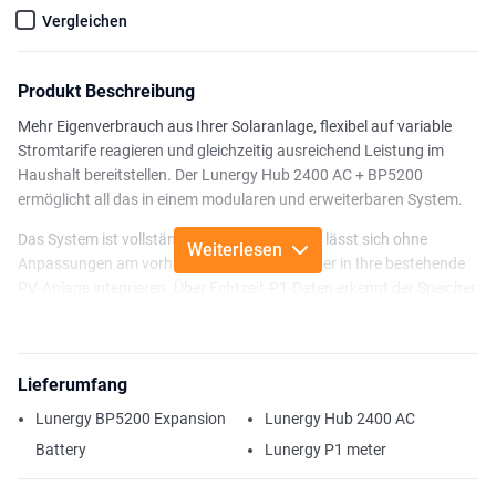
Vergleichen
Produkt Beschreibung
Mehr Eigenverbrauch aus Ihrer Solaranlage, flexibel auf variable
Stromtarife reagieren und gleichzeitig ausreichend Leistung im
Haushalt bereitstellen. Der Lunergy Hub 2400 AC + BP5200
ermöglicht all das in einem modularen und erweiterbaren System.
Das System ist vollständig AC-gekoppelt und lässt sich ohne
Weiterlesen
Anpassungen am vorhandenen Wechselrichter in Ihre bestehende
PV-Anlage integrieren. Über Echtzeit-P1-Daten erkennt der Speicher
automatisch Solarüberschüsse und lädt selbstständig. Steigt der
Strombedarf im Haushalt oder erhöhen sich die Strompreise, wird
die gespeicherte Energie gezielt genutzt. So steigern Sie Ihren
Lieferumfang
Eigenverbrauch und reduzieren Ihre Abhängigkeit vom öffentlichen
Stromnetz.
Lunergy BP5200 Expansion
Lunergy Hub 2400 AC
Mit 5,12 kWh Speicherkapazität und einer Ausgangsleistung von
Battery
Lunergy P1 meter
bis zu 2,4 kW kombiniert diese Konfiguration einen wirtschaftlich