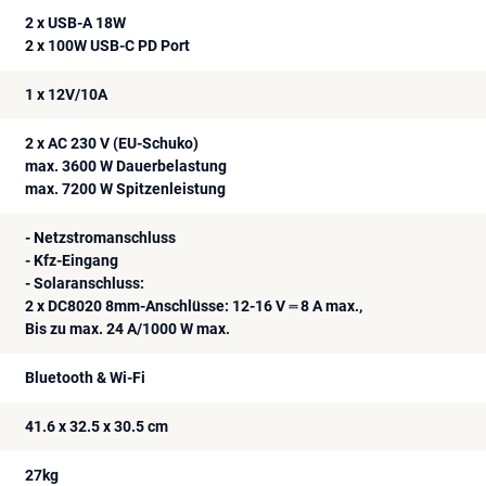
2 x USB-A 18W
2 x 100W USB-C PD Port
1 x 12V/10A
2 x AC 230 V (EU-Schuko)
max. 3600 W Dauerbelastung
max. 7200 W Spitzenleistung
- Netzstromanschluss
- Kfz-Eingang
- Solaranschluss:
2 x DC8020 8mm-Anschlüsse: 12-16 V ⎓ 8 A max.,
Bis zu max. 24 A/1000 W max.
Bluetooth & Wi-Fi
41.6 x 32.5 x 30.5 cm
27kg