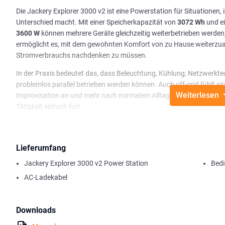
Die Jackery Explorer 3000 v2 ist eine Powerstation für Situationen
Unterschied macht. Mit einer Speicherkapazität von
3072 Wh
und ei
3600 W
können mehrere Geräte gleichzeitig weiterbetrieben werden
ermöglicht es, mit dem gewohnten Komfort von zu Hause weiterzuar
Stromverbrauchs nachdenken zu müssen.
In der Praxis bedeutet das, dass Beleuchtung, Kühlung, Netzwerktec
problemlos parallel betrieben werden können. Auch off-grid fühlt 
Weiterlesen
Improvisation an und mehr nach normalem Alltagsgebrauch. Sie scha
Tätigkeit einfach fort.
Dank der hohen Dauerleistung und einer Spitzenleistung von bis zu
Anlaufleistung, wie Kühlschränke, Kompressoren oder Elektrowerkze
vorhersehbar, selbst wenn mehrere Geräte gleichzeitig in Betrieb sin
Lieferumfang
Notstrom und Laden
Jackery Explorer 3000 v2 Power Station
Bedi
Ist die Explorer 3000 v2 an das Stromnetz angeschlossen, können
AC-Ladekabel
direkt mit Netzstrom versorgt werden. Fällt die Netzversorgung au
Millisekunden
automatisch auf Batteriebetrieb um. Diese
EPS-Funk
ausgelegt und hält einzelne Geräte wie Beleuchtung, einen Arbeitspl
Downloads
vollwertige USV für ein komplettes Wohnhaus, bietet jedoch eine pr