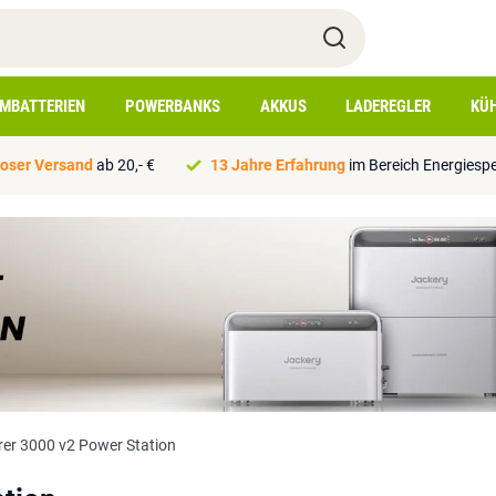
IMBATTERIEN
POWERBANKS
AKKUS
LADEREGLER
KÜ
oser Versand
ab 20,- €
13 Jahre Erfahrung
im Bereich Energiesp
rer 3000 v2 Power Station