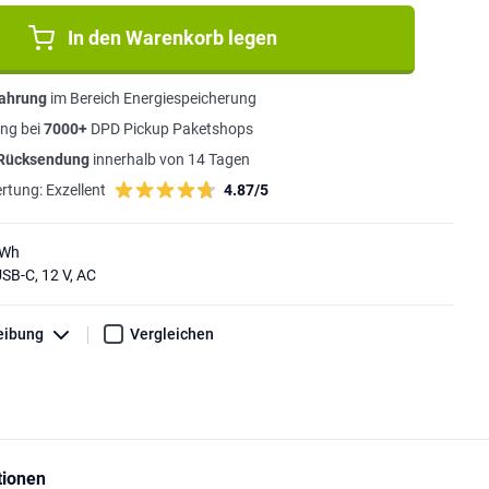
In den Warenkorb legen
fahrung
im Bereich Energiespeicherung
ng bei
7000+
DPD Pickup Paketshops
 Rücksendung
innerhalb von 14 Tagen
rtung:
Exzellent
4.87/5
2Wh
SB-C, 12 V, AC
eibung
Vergleichen
tionen