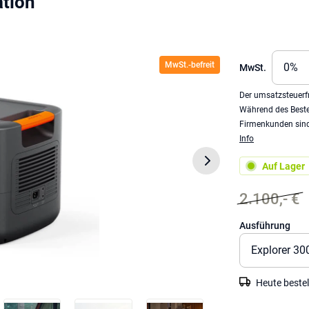
ation
MwSt.-befreit
MwSt.
Der umsatzsteuerfr
Während des Beste
Firmenkunden sind 
Info
Auf Lager
2.100,- €
Ausführung
Heute bestel