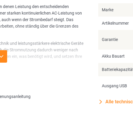
, in denen Leistung den entscheidenden
Marke
ner starken kontinuierlichen AC-Leistung von
, auch wenn der Strombedarf steigt. Das
Artikelnummer
beiten, ohne ständig über die Grenzen des
Garantie
hnik und leistungsstärkere elektrische Geräte
sich die Stromnutzung dadurch weniger nach
Akku Bauart
lten ein, was benötigt wird, und setzen Ihre
Batteriekapazitä
7200 W
starten auch Geräte mit hoher
uge, zuverlässig. Das System bleibt stabil und
Ausgang USB
d.
enungsanleitung
Alle technis
 angeschlossene Geräte über die AC-Ausgänge
s, schaltet das System innerhalb von etwa
20
tion
ist für kurzzeitige Unterbrechungen
atz oder Netzwerktechnik aktiv. Sie ersetzt keine
aktische Möglichkeit, ohne Unterbrechung