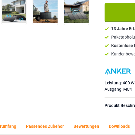
13 Jahre Er
Paketabholu
Kostenlose
Kundenbewe
Leistung: 400 W
Ausgang: MC4
Produkt Beschr
erumfang
Passendes Zubehör
Bewertungen
Downloads