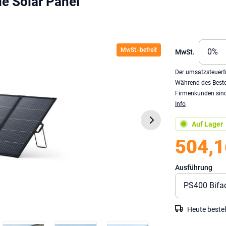
e Solar Panel
MwSt.-befreit
MwSt.
Der umsatzsteuerfr
Während des Beste
Firmenkunden sind 
Info
Auf Lager
504,1
Ausführung
Heute bestel