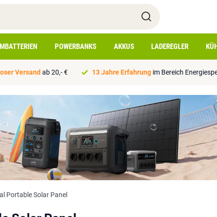
IMBATTERIEN
POWERBANKS
AKKUS
LADEREGLER
KÜ
oser Versand
ab 20,- €
13 Jahre Erfahrung
im Bereich Energiesp
l Portable Solar Panel