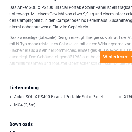
Das Anker SOLIX PS400 Bifacial Portable Solar Panel ist ein tragba
unterwegs. Mit einem Gewicht von etwa 9,9 kg und einem integrierte
den Campingplatz, in den Camper oder ins Ferienhaus. Zusammenge
nimmt daher nur wenig Platz im Gepäck ein.
Das zweiseitige (bifaciale) Design erzeugt Energie sowohl auf der V
mit N Typ monokristallinen Solarzellen mit einem Wirkungsgrad von
Fläche heraus als ein herkömmliches, einseitiges 400 W Modul. Das
Weiterlesen
ausgelegt: Das Gehäuse ist gemäß IP68 staubdicht und wasserdich
Aluminiumrahmen und robuster Oberflächenschicht schützt die Zell
Über den MC4 Anschluss verbinden Sie das Modul mit einer Powerstat
einfach eine flexible Stromversorgung für unterwegs ein und versorg
Lieferumfang
Wichtigste Merkmale:
Anker SOLIX PS400 Bifacial Portable Solar Panel
XT6
400 W tragbares, faltbares Solarmodul
MC4 (2,5m)
Bifaciales Design, bis zu 25 % mehr Ertrag
IP68: staubdicht und wasserdicht
Gewicht ca. 9,9 kg, gefaltet 57 × 98 cm
Downloads
MC4 Anschluss für Powerstations