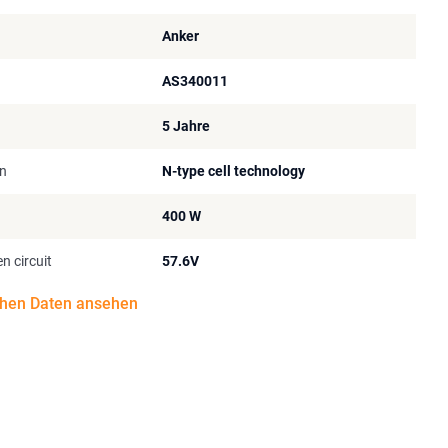
Anker
AS340011
5 Jahre
en
N-type cell technology
400 W
n circuit
57.6V
chen Daten ansehen