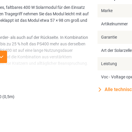
res, faltbares 400 W Solarmodul für den Einsatz
Marke
n Tragegriff nehmen Sie das Modul leicht mit auf
klappt ist das Modul etwa 57 × 98 cm groß und
Artikelnummer
Garantie
order- als auch auf der Rückseite. In Kombination
 bis zu 25 % holt das PS400 mehr aus derselben
 PS400 ist auf eine lange Nutzungsdauer
Art der Solarzell
t, und die Kombination aus verstärktem
en vor Kratzern und alltäglicher Beanspruchung.
Leistung
ion. So richten Sie ohne feste Installation ganz
Voc - Voltage ope
en Ihre Geräte zuverlässig mit Energie.
Alle technis
0 (0,5m)