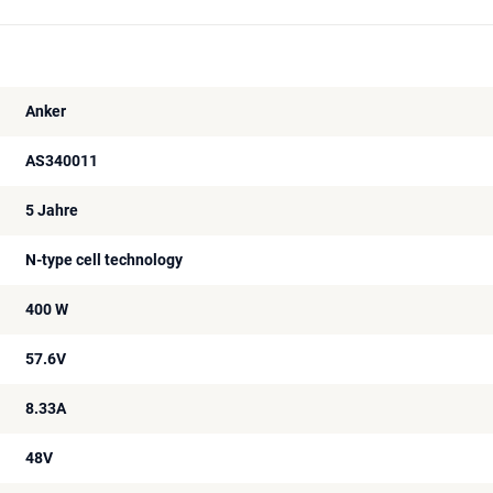
Anker
AS340011
5 Jahre
N-type cell technology
400 W
57.6V
8.33A
48V