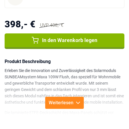
398,- €
UVP 408,- €
In den Warenkorb legen
Produkt Beschreibung
Erleben Sie die Innovation und Zuverlässigkeit des Solarmoduls
SUNBEAMsystem Maxa 109W Flush, das speziell für Wohnmobile
und gewerbliche Transporter entwickelt wurde. Mit seinem
geringen Gewicht und dem schlanken Profil von nur 3 mm lässt
sich dieses Modul nahtlos in das Dach integrieren und ist somit eine
ästhetische und funktionale Ergänzung für jede mobile Installation.
Weiterlesen
Die laminierte ETFE-Deckschicht des Maxa-Panels schützt vor
Schmutz und Wasser, während der Wirkungsgrad der Sunpower-
Zellen von 22,3 % eine optimale Leistung auch unter schwierigen